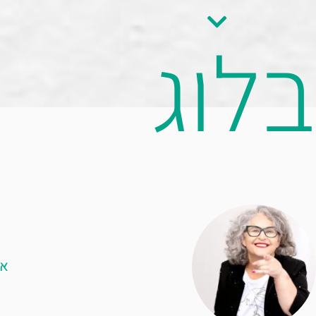
בלוג
אל