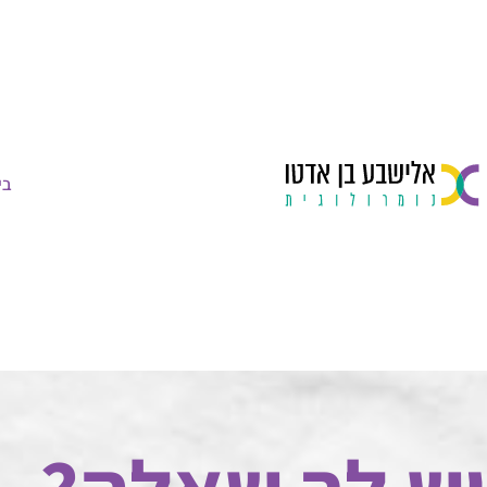
ילוג
תוכן
בי