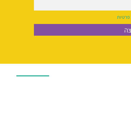
 פרטיות
ה
בלוג
אודות
שירותים
יצירת קשר
 הזכויות שמורות © אלישבע בן אדטו |
מדיניות פרטיות
טל.
054-5554464