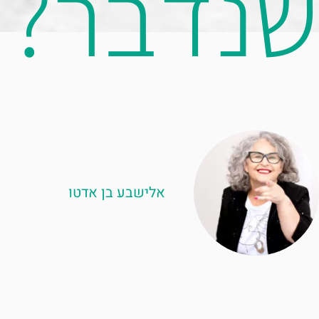
שנדבר?
אלישבע בן אדטו