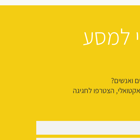
י למסע
ם ואנשים?
טואלי, הצטרפו לחגיגה