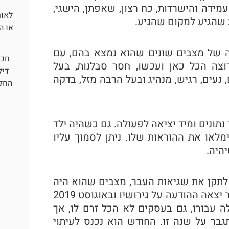
מידה והישרדות, כח רצון, שאפתן, הישגי,
לאור
שהגיע למקום שהגיע.
או ה
 של מצבים שונים שהוא נמצא בהם, עם
חכמ
וצה הכל כאן ועכשו, חסר סבלנות, בעל
דיל
 נעים, רגיש, מנהיג ובעל הרבה מזל, בדקה
החלט
תונים ומיד יציאה לפעולה. גם כשהיה ילד
או את ההוראות שלו. ניתן לסמוך עליו
היה.
שמבקש לתקן את שגיאות העבר, מצבים שהוא היה
אמור לשנות שנתיים קודם ולא שינה, לכן במפתיע בינואר יצאה ההודעה על גירושיו ובאוגוסט 2019
 לי ספק ש-2019 לא הייתה קלה עבורו, גם בעסקים לא הכל זרם לו, אך
בר על שנה זו. החודש הוא נכנס לעיתוי