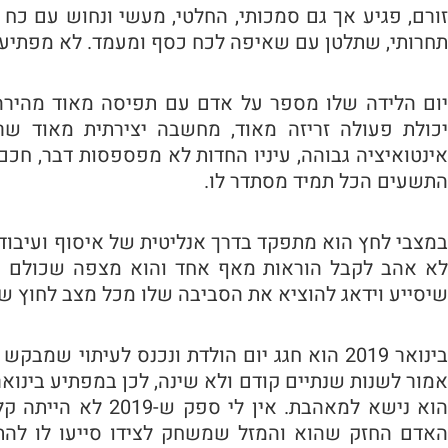
זורם, פגיע אך גם סמכותי, החלטי, מעשי ונחוש עם כח ע
תחרותי, שתלטן עם שאיפה לכח כסף ומעמד. לא מפתיע 
יום הלידה שלו מספר על אדם עם תפיסה מאוד מהירה
יכולת פעולה זריזה מאוד, מחשבה יצירתית מאוד שר
אינטואיציה גבוהה, עיניו החדות לא מפספסות דבר, חכם,
התשעים הכל תמיד מסתדר לו.
במצבי לחץ הוא מתפקד בדרך אנליטית של איסוף ועיבוד נ
לא אהב לקבל הוראות מאף אחד והוא מצפה שכולם ימל
שיסייע וידאג להוציא את הסביבה שלו מכל מצב לחוץ שי
בינואר 2019 הוא חגג יום הולדת ונכנס לעיתוי 
הוא נישא למאהבת. אין
האדם החזק שהוא והמזל שמשחק לצידו סייעו לו להתג