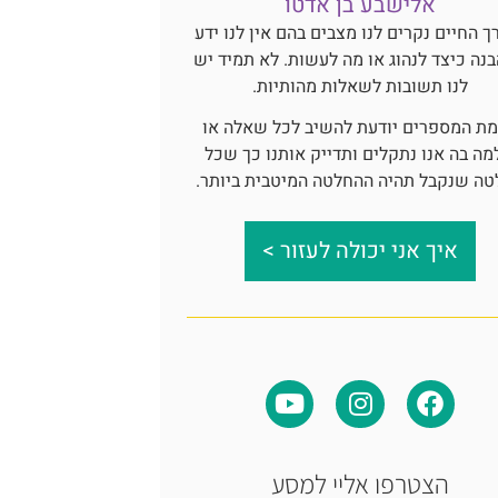
אלישבע בן אדטו
ך החיים נקרים לנו מצבים בהם אין לנו ידע
בנה כיצד לנהוג או מה לעשות. לא תמיד יש
לנו תשובות לשאלות מהותיות.
ת המספרים יודעת להשיב לכל שאלה או
מה בה אנו נתקלים ותדייק אותנו כך שכל
ה שנקבל תהיה ההחלטה המיטבית ביותר.
איך אני יכולה לעזור >
Y
I
F
o
n
a
u
s
c
t
t
e
u
a
b
הצטרפו אליי למסע