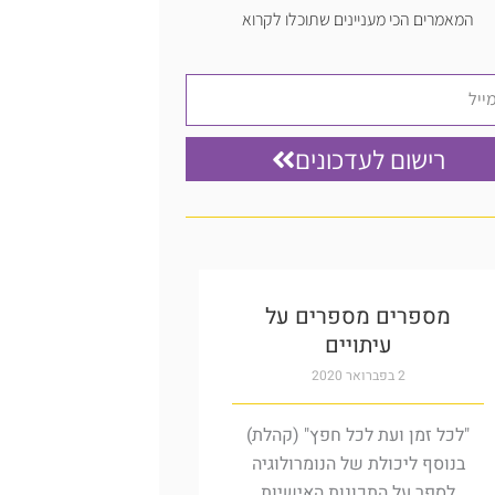
b
g
o
e
r
o
המאמרים הכי מעניינים שתוכלו לקרוא
a
k
m
רישום לעדכונים
מספרים מספרים על
עיתויים
2 בפברואר 2020
"לכל זמן ועת לכל חפץ" (קהלת)
בנוסף ליכולת של הנומרולוגיה
לספר על התכונות האישיות